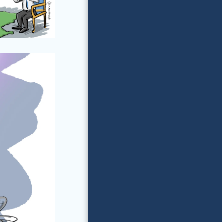
בית
קורס ציור לילדים